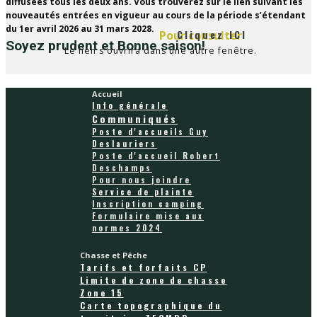
diffusées tous les deux ans. Vous trouverez sur le lien suivant les
nouveautés entrées en vigueur au cours de la période s’étendant ​
du 1er avril 2026 au 31 mars 2028.
Cliquez ICI
Pour consulter
Soyez prudent et Bonne saison!
Le lien s'ouvrira dans une autre fenêtre.
Accueil
Info générale
Communiqués
Poste d'accueils Guy
Deslauriers
Poste d'accueil Robert
Deschamps
Pour nous joindre
Service de plainte
Inscription camping
Formulaire mise aux
normes 2024
Chasse et Pêche
Tarifs et forfaits CP
Limite de zone de chasse
Zone 15
Carte topographique du