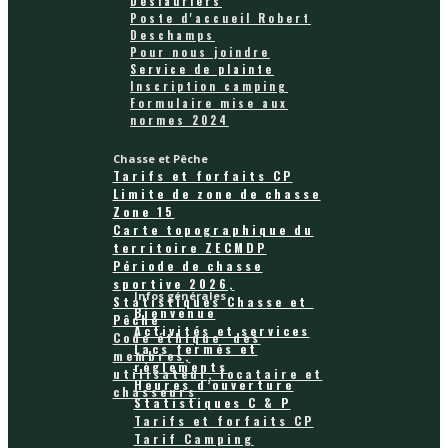
Deslauriers
Poste d'accueil Robert
Deschamps
Pour nous joindre
Service de plainte
Inscription camping
Formulaire mise aux
normes 2024
Chasse et Pêche
Tarifs et forfaits CP
Limite de zone de chasse
Zone 15
Carte topographique du
territoire ZECMDP
Période de chasse
sportive 2026,
Infos générales
Statistiques Chasse et
Bienvenue
Pêche
Activités et services
Code éthique des
Lacs fermés et
membres,
règlements
utilisateur, locataire et
Heures d’ouverture
chasseurs
Statistiques C & P
Tarifs et forfaits CP
Tarif Camping