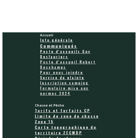
Accueil
Info générale
Communiqués
Poste d'accueils Guy
Deslauriers
Poste d'accueil Robert
Deschamps
Pour nous joindre
Service de plainte
Inscription camping
Formulaire mise aux
normes 2024
Chasse et Pêche
Tarifs et forfaits CP
Limite de zone de chasse
Zone 15
Carte topographique du
territoire ZECMDP