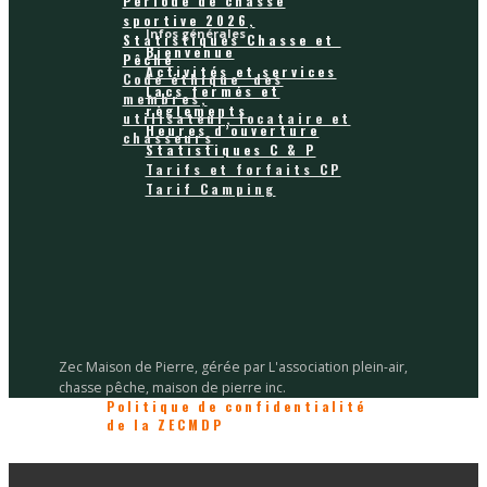
Période de chasse
sportive 2026,
Infos générales
Statistiques Chasse et
Bienvenue
Pêche
Activités et services
Code éthique des
Lacs fermés et
membres,
règlements
utilisateur, locataire et
Heures d’ouverture
chasseurs
Statistiques C & P
Tarifs et forfaits CP
Tarif Camping
Zec Maison de Pierre, gérée par L'association plein-air,
chasse pêche, maison de pierre inc.
Politique de confidentialité
de la ZECMDP