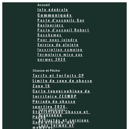
Accueil
Info générale
Communiqués
Poste d'accueils Guy
Deslauriers
Poste d'accueil Robert
Deschamps
Pour nous joindre
Service de plainte
Inscription camping
Formulaire mise aux
normes 2024
Chasse et Pêche
Tarifs et forfaits CP
Limite de zone de chasse
Zone 15
Carte topographique du
territoire ZECMDP
Période de chasse
sportive 2026,
Infos générales
Statistiques Chasse et
Bienvenue
Pêche
Activités et services
Code éthique des
Lacs fermés et
membres,