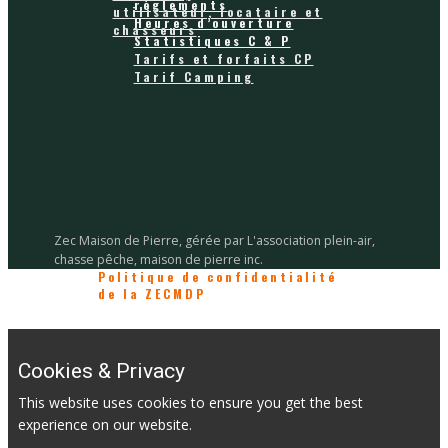
règlements
utilisateur, locataire et
Heures d’ouverture
chasseurs
Statistiques C & P
Tarifs et forfaits CP
Tarif Camping
Zec Maison de Pierre, gérée par L'association plein-air,
chasse pêche, maison de pierre inc.
Politique de confidentialité
de la ZECMDP
Cookies & Privacy
This website uses cookies to ensure you get the best
experience on our website.