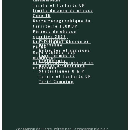
Chasse et Pêche
Tarifs et forfaits CP
Limite de zone de chasse
Zone 15
Carte topographique du
territoire ZECMDP
Période de chasse
sportive 2026,
Infos générales
Statistiques Chasse et
Bienvenue
Pêche
Activités et services
Code éthique des
Lacs fermés et
membres,
règlements
utilisateur, locataire et
Heures d’ouverture
chasseurs
Statistiques C & P
Tarifs et forfaits CP
Tarif Camping
Zec Maison de Pierre, gérée par L'association plein-air,