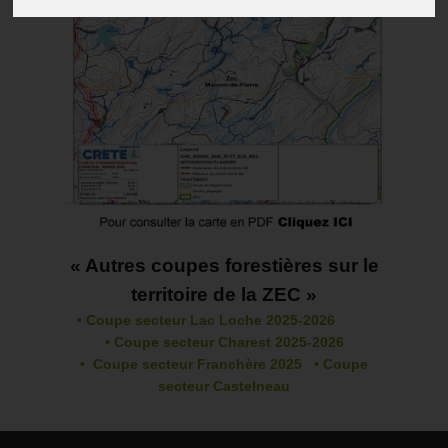
« Autres coupes forestières sur le
territoire de la ZEC »
•
Coupe secteur Lac Loche 2025-2026
• Coupe secteur Charest 2025-2026
• Coupe secteur Franchère 2025
• Coupe
secteur Castelneau